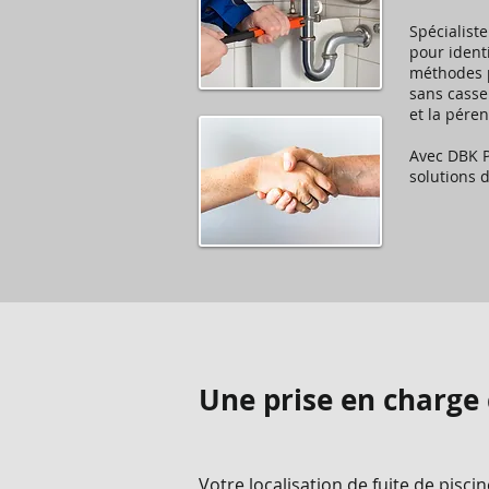
Spécialist
pour identi
méthodes p
sans casse 
et la péren
Avec DBK P
solutions 
Une prise en charge 
Votre localisation de fuite de pisci