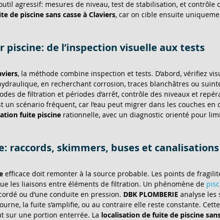
l agressif: mesures de niveau, test de stabilisation, et contrôle des
ite de piscine sans casse à Claviers
, car on cible ensuite uniqueme
piscine: de l’inspection visuelle aux tests
aviers
, la méthode combine inspection et tests. D’abord, vérifiez v
ydraulique, en recherchant corrosion, traces blanchâtres ou suinte
s de filtration et périodes d’arrêt, contrôle des niveaux et repér
st un scénario fréquent, car l’eau peut migrer dans les couches en
sation fuite piscine
 rationnelle, avec un diagnostic orienté pour limi
le: raccords, skimmers, buses et canalisations
e
 efficace doit remonter à la source probable. Les points de fragilit
 que les liaisons entre éléments de filtration. Un phénomène de 
pisc
ordé ou d’une conduite en pression. 
DBK PLOMBERIE
 analyse les
rne, la fuite s’amplifie, ou au contraire elle reste constante. Cett
t sur une portion enterrée. La 
localisation de fuite de piscine san