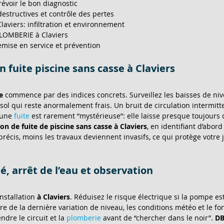
révoir le bon diagnostic
estructives et contrôle des pertes
Claviers: infiltration et environnement
PLOMBERIE à Claviers
remise en service et prévention
n fuite piscine sans casse à Claviers
e
 commence par des indices concrets. Surveillez les baisses de niv
ol qui reste anormalement frais. Un bruit de circulation intermitte
 une 
fuite
 est rarement “mystérieuse”: elle laisse presque toujours 
ion de fuite de piscine sans casse à Claviers
, en identifiant d’abor
 précis, moins les travaux deviennent invasifs, ce qui protège votre 
té, arrêt de l’eau et observation
nstallation 
à Claviers
. Réduisez le risque électrique si la pompe e
re de la dernière variation de niveau, les conditions météo et le fon
dre le circuit et la 
plomberie
 avant de “chercher dans le noir”. 
DB