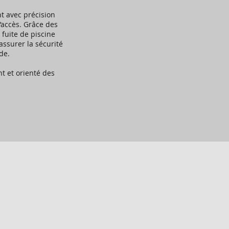
t avec précision
d’accès. Grâce des
fuite de piscine
’assurer la sécurité
de.
t et orienté des