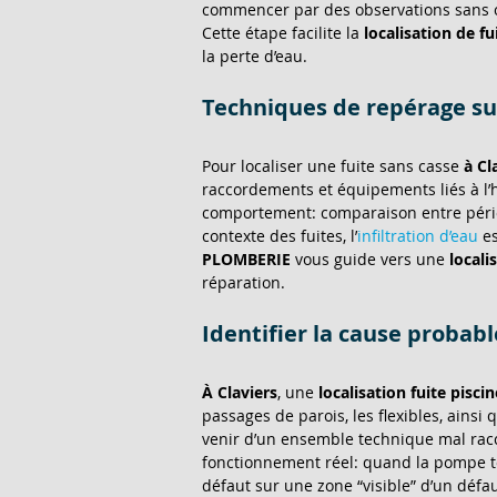
commencer par des observations sans outi
Cette étape facilite la 
localisation de fu
la perte d’eau. 
Techniques de repérage sur 
Pour localiser une fuite sans casse 
à Cl
raccordements et équipements liés à l’h
comportement: comparaison entre période
contexte des fuites, l’
infiltration d’eau
 e
PLOMBERIE
 vous guide vers une 
locali
réparation.
Identifier la cause probab
À Claviers
, une 
localisation fuite piscin
passages de parois, les flexibles, ainsi
venir d’un ensemble technique mal racc
fonctionnement réel: quand la pompe tou
défaut sur une zone “visible” d’un défau