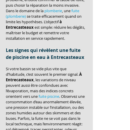
puis choisir la réparation la moins invasive. 
Dans le domaine de la 
plomberie
, une 
fuite 
(plomberie)
 se traite efficacement quand on 
limite les hypothèses. L’objectif 
à 
Entrecasteaux
 est simple: réduire les dégâts, 
maîtriser le budget et remettre votre 
installation en service rapidement.
Les signes qui révèlent une fuite 
de piscine en eau à Entrecasteaux
Si votre bassin se vide plus vite que 
d’habitude, c’est souvent le premier signal. 
À 
Entrecasteaux
, les variations de niveau 
peuvent aussi être confondues avec 
l’évaporation, mais des indices concrets 
orientent vers une 
fuite piscine
. Observez une 
consommation d’eau anormalement élevée, 
une pression instable sur l’installation, ou des 
zones humides autour des skimmers et des 
buses. Parfois, la fuite ne se voit pas dans le 
local technique, mais l’environnement réagit: 
sol détrempé, traces persistantes, odeurs 