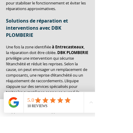
pour stabiliser le fonctionnement et éviter les 
réparations approximatives.
Solutions de réparation et 
interventions avec DBK 
PLOMBERIE
Une fois la zone identifiée 
à Entrecasteaux
, 
la réparation doit être ciblée. 
DBK PLOMBERIE
privilégie une intervention qui sécurise 
l’étanchéité et réduit les reprises. Selon la 
cause, on peut envisager un remplacement de 
composants, une reprise d’étanchéité ou un 
réajustement de raccordements. L’équipe 
s’appuie sur des services spécialisés pour 
traiter les symptômes connexes quand ils 
existent, car une fuite peut être liée à d’autres 
dysfonctionnements. Par exemple, si le réseau 
montre des signes d’obstruction ou de 
Appeler
Whatsapp
Contact
circulation perturbée, un processus de 
dégorgement
 peut être nécessaire. Quand la 
pression et la circulation sont impliquées, la 
chasse d'eau
 n’est pas la cause, mais la logique 