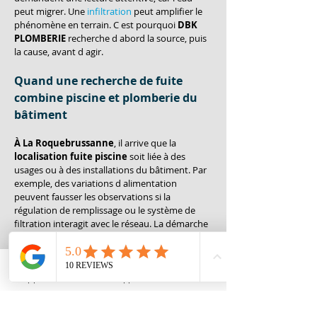
peut migrer. Une 
infiltration
 peut amplifier le 
phénomène en terrain. C est pourquoi 
DBK 
PLOMBERIE
 recherche d abord la source, puis 
la cause, avant d agir.
Quand une recherche de fuite 
combine piscine et plomberie du 
bâtiment
À La Roquebrussanne
, il arrive que la 
localisation fuite piscine
 soit liée à des 
usages ou à des installations du bâtiment. Par 
exemple, des variations d alimentation 
peuvent fausser les observations si la 
régulation de remplissage ou le système de 
filtration interagit avec le réseau. La démarche 
reste la même: confirmer l origine réelle de la 
perte. 
DBK PLOMBERIE
 peut aussi intervenir 
quand la fuite impacte d autres circuits, en 
cohérence avec des services dédiés, 
Appeler
Whatsapp
Contact
notamment la 
recherche de fuite
. Cette 
coordination est utile si la piscine est 