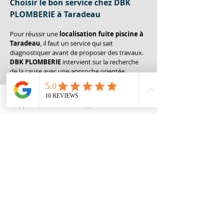
Choisir le bon service chez DBK 
PLOMBERIE à Taradeau
Pour réussir une 
localisation fuite piscine
à 
Taradeau
, il faut un service qui sait 
diagnostiquer avant de proposer des travaux. 
DBK PLOMBERIE
 intervient sur la recherche 
de la cause avec une approche orientée 
résultat. Vous pouvez démarrer par l’expertise 
spécialisée via 
recherche de fuite
, pour cadrer 
rapidement le scénario et éviter les 
Appeler
Whatsapp
Contact
interventions dispersées. Ensuite, selon les 
indices, 
DBK PLOMBERIE
 adapte le niveau de 
contrôle, car une piscine peut présenter à la 
fois des symptômes d’eau perdue et des 
signes autour du local technique. L’objectif 
reste constant: sécuriser le fonctionnement, 
préserver les éléments en place et planifier la 
réparation la plus pertinente.
Cas particuliers: piscine chauffée, 
traitement et environnement 
extérieur