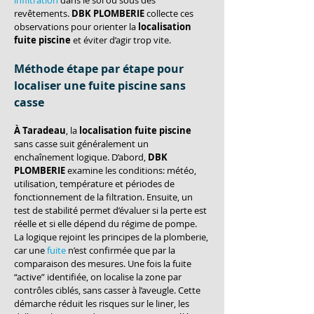
infiltration
 dans le sol ou sous des 
revêtements. 
DBK PLOMBERIE
 collecte ces 
observations pour orienter la 
localisation 
fuite piscine
 et éviter d’agir trop vite.
Méthode étape par étape pour 
localiser une fuite piscine sans 
casse
À Taradeau
, la 
localisation fuite piscine
sans casse suit généralement un 
enchaînement logique. D’abord, 
DBK 
PLOMBERIE
 examine les conditions: météo, 
utilisation, température et périodes de 
fonctionnement de la filtration. Ensuite, un 
test de stabilité permet d’évaluer si la perte est 
réelle et si elle dépend du régime de pompe. 
La logique rejoint les principes de la plomberie, 
car une 
fuite
 n’est confirmée que par la 
comparaison des mesures. Une fois la fuite 
“active” identifiée, on localise la zone par 
contrôles ciblés, sans casser à l’aveugle. Cette 
démarche réduit les risques sur le liner, les 