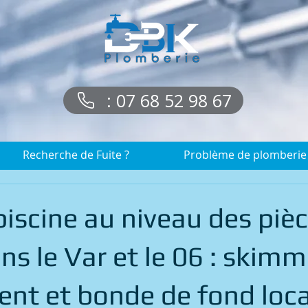
: 07 68 52 98 67
Recherche de Fuite ?
Problème de plomberie
piscine au niveau des piè
ans le Var et le 06 : skimm
nt et bonde de fond loca