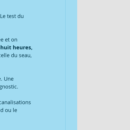
 Le test du 
e et on 
huit heures, 
elle du seau, 
e. Une 
gnostic.
 canalisations 
d ou le 