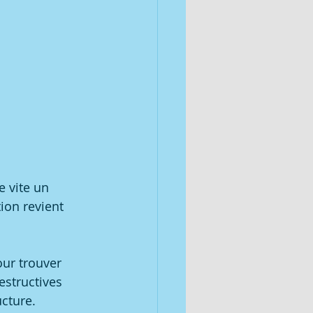
 vite un 
ion revient 
our trouver 
structives 
ucture.