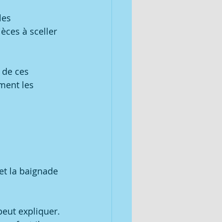
les 
èces à sceller 
 de ces 
ment les 
et la baignade 
eut expliquer. 