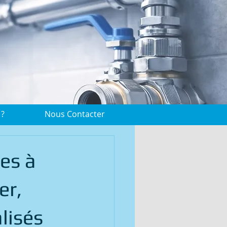
 ?
Nous Contacter
ces à
er,
lisés