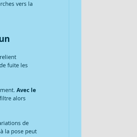
rches vers la 
 un
relient 
e fuite les 
ement. 
Avec le 
filtre alors 
ariations de 
à la pose peut 