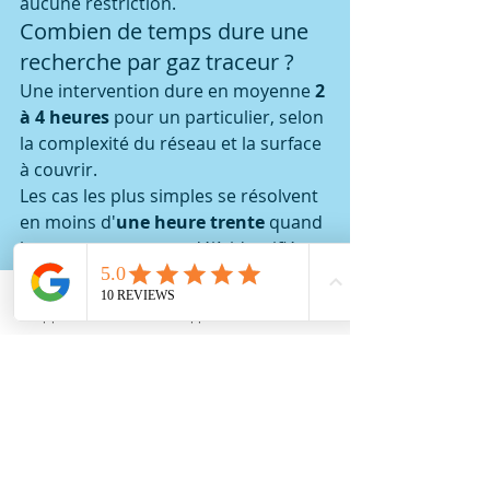
aucune restriction.
Combien de temps dure une 
recherche par gaz traceur ?
Une intervention dure en moyenne 
2 
à 4 heures
 pour un particulier, selon 
la complexité du réseau et la surface 
à couvrir.
Les cas les plus simples se résolvent 
en moins d'
une heure trente
 quand 
la zone suspecte est déjà identifiée 
visuellement.
Peut-on utiliser le gaz traceur 
Appeler
Whatsapp
Contact
sur du gaz naturel ?
La technique s'applique aussi sur 
les 
réseaux de gaz domestique
 avec un 
protocole réglementé et un matériel 
dédié.
DBK Plomberie reste spécialisée sur 