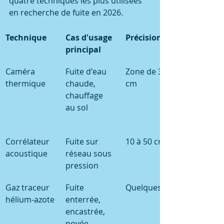
quatre techniques les plus utilisées 
en recherche de fuite en 2026.
Technique
Cas d'usage 
Précision
principal
Caméra 
Fuite d'eau 
Zone de 30 
thermique
chaude, 
cm
chauffage 
au sol
Corrélateur 
Fuite sur 
10 à 50 cm
acoustique
réseau sous 
pression
Gaz traceur 
Fuite 
Quelques cm
hélium-azote
enterrée, 
encastrée, 
noyée