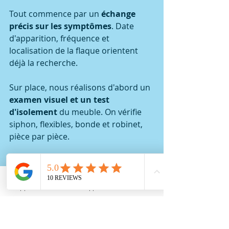
Tout commence par un 
échange 
précis sur les symptômes
. Date 
d'apparition, fréquence et 
localisation de la flaque orientent 
déjà la recherche.
Sur place, nous réalisons d'abord un 
examen visuel et un test 
d'isolement
 du meuble. On vérifie 
siphon, flexibles, bonde et robinet, 
pièce par pièce.
Si la source reste introuvable, nous 
déployons la détection non 
destructive
. Caméra thermique, gaz 
Appeler
Whatsapp
Contact
traceur, endoscopie et écoute 
acoustique sont choisis selon le cas.