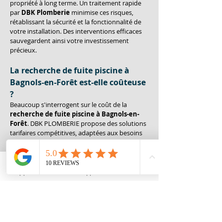
propriété à long terme. Un traitement rapide 
par 
DBK Plomberie
 minimise ces risques, 
rétablissant la sécurité et la fonctionnalité de 
votre installation. Des interventions efficaces 
sauvegardent ainsi votre investissement 
précieux.
La recherche de fuite piscine à 
Bagnols-en-Forêt est-elle coûteuse 
?
Beaucoup s'interrogent sur le coût de la 
recherche de fuite piscine à Bagnols-en-
Forêt
. DBK PLOMBERIE propose des solutions 
tarifaires compétitives, adaptées aux besoins 
spécifiques de votre installation. Une 
évaluation précise est fournie dès le départ, 
garantissant une transparence totale sur les 
coûts. Comparé aux dépenses engendrées par 
Appeler
Whatsapp
Contact
des dommages non traités, investir dans une 
détection rapide et professionnelle s'avère 
économique. Avec 
DBK Plomberie
, chaque 
centime dépensé reflète un service 
professionnel et une expertise inégalée. Offrir 