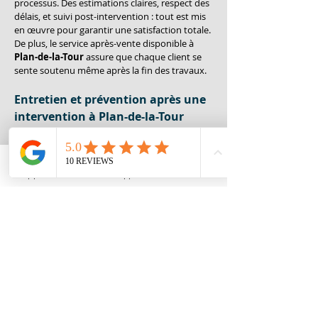
processus. Des estimations claires, respect des 
délais, et suivi post-intervention : tout est mis 
en œuvre pour garantir une satisfaction totale. 
De plus, le service après-vente disponible à 
Plan-de-la-Tour
 assure que chaque client se 
sente soutenu même après la fin des travaux.
Entretien et prévention après une 
intervention à Plan-de-la-Tour
Après une 
intervention réussie à Plan-de-la-
Tour
, il est crucial d'adopter des mesures de 
prévention pour éviter de futures fuites. 
DBK 
PLOMBERIE
 propose des conseils adaptés sur 
Appeler
Whatsapp
Contact
l'entretien régulier de la piscine, incluant 
l'inspection des liners, le contrôle des 
systèmes de filtration, et la surveillance du 
niveau d'eau. Des visites de contrôle 
périodiques peuvent également être planifiées 
pour détecter d’éventuelles nouvelles 
anomalies. Cette approche proactive assure 
une longévité accrue de votre piscine et 
protège votre investissement.