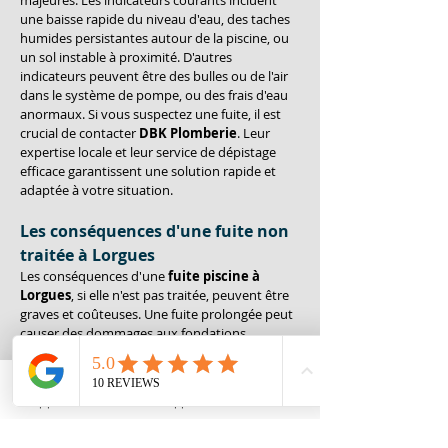
majeures. Les indicateurs courants incluent 
une baisse rapide du niveau d'eau, des taches 
humides persistantes autour de la piscine, ou 
un sol instable à proximité. D'autres 
indicateurs peuvent être des bulles ou de l'air 
dans le système de pompe, ou des frais d'eau 
anormaux. Si vous suspectez une fuite, il est 
crucial de contacter 
DBK Plomberie
. Leur 
expertise locale et leur service de dépistage 
efficace garantissent une solution rapide et 
adaptée à votre situation.
Les conséquences d'une fuite non 
traitée à 
Lorgues
Les conséquences d'une 
fuite piscine à 
Lorgues
, si elle n'est pas traitée, peuvent être 
graves et coûteuses. Une fuite prolongée peut 
causer des dommages aux fondations, 
entraîner des infiltrations d'eau dans d'autres 
structures et nécessiter des réparations 
étendues. Le risque d'une défaillance du 
Appeler
Whatsapp
Contact
système de filtration est également accru, 
pouvant conduire à des dépenses 
supplémentaires. 
DBK Plomberie
 vous aide à 