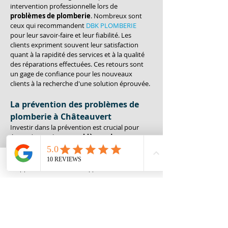
intervention professionnelle lors de 
problèmes de plomberie
. Nombreux sont 
ceux qui recommandent 
DBK PLOMBERIE
pour leur savoir-faire et leur fiabilité. Les 
clients expriment souvent leur satisfaction 
quant à la rapidité des services et à la qualité 
des réparations effectuées. Ces retours sont 
un gage de confiance pour les nouveaux 
clients à la recherche d'une solution éprouvée.
La prévention des problèmes de 
plomberie à Châteauvert
Investir dans la prévention est crucial pour 
éviter de nombreux 
problèmes de 
plomberie
 à 
Châteauvert
. 
DBK PLOMBERIE
propose des inspections de routine qui 
permettent d’identifier les potentielles 
Appeler
Whatsapp
Contact
faiblesses dans le système de plomberie. En 
adoptant des mesures préventives, telles que 
le remplacement régulier des pièces usées, les 
résidents peuvent éviter des réparations 
coûteuses à l'avenir. Cette approche proactive 
est bénéfique sur le long terme pour protéger 