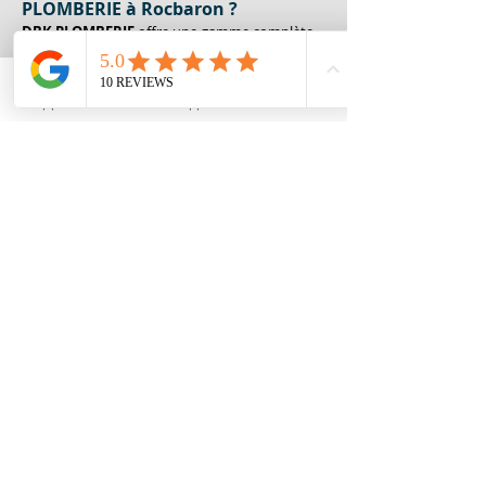
PLOMBERIE à Rocbaron ?
DBK PLOMBERIE
 offre une gamme complète 
de services pour traiter tout 
problème de 
plomberie à Rocbaron
. Que ce soit pour des 
installations neuves, des réparations urgentes, 
Appeler
Whatsapp
Contact
ou de l'entretien préventif, l'entreprise assure 
des solutions adaptées à chaque besoin. Les 
techniciens peuvent intervenir sur les 
réseaux d'évacuation
, les chauffe-eau, ou 
encore pour l'installation de dispositifs 
économes en eau. Leur expertise s'étend 
également à la détection et à la réparation des 
fuites ainsi qu'au débouchage de canalisations. 
En choisissant 
DBK PLOMBERIE
, vous accédez 
à des services de qualité supérieure, 
garantissant une satisfaction totale pour tous 
vos besoins de plomberie.
### En bref :
- 
Faites confiance à DBK PLOMBERIE
 pour 
un service de plomberie fiable à Rocbaron.
- 
Identification rapide
 des signes 
précurseurs évitant des dégâts importants.
- 
Solutions efficaces
 réduisant les coûts de 
réparation à long terme.