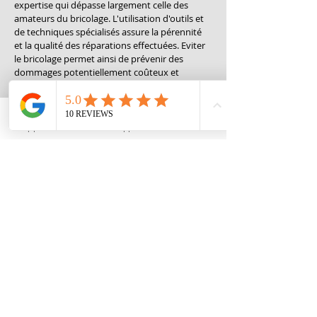
expertise qui dépasse largement celle des 
amateurs du bricolage. L'utilisation d'outils et 
de techniques spécialisés assure la pérennité 
et la qualité des réparations effectuées. Eviter 
le bricolage permet ainsi de prévenir des 
dommages potentiellement coûteux et 
irréversibles.
Comment contacter DBK 
Appeler
Whatsapp
Contact
PLOMBERIE ?
Pour résoudre un 
problème de plomberie à 
Pierrefeu-du-Var
, il est simple de contacter 
DBK PLOMBERIE
. Les résidents peuvent 
appeler directement leur service client pour 
obtenir des conseils ou planifier une 
intervention. Il est aussi possible d'utiliser le 
formulaire de contact sur leur 
site web
 pour 
des demandes non urgentes. La réactivité et la 
disponibilité des équipes sont des points forts 
qui inspirent confiance. Les retours positifs 
des clients témoignent de la qualité 
exceptionnelle du service fourni.